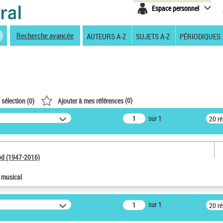
Espace personnel
Recherche avancée
AUTEURS A-Z
SUJETS A-Z
PÉRIODIQUES
(
0
)
 sélection (
0
)
Ajouter à mes références
sur 1
20 r
od (1947-2016)
e musical
sur 1
20 r