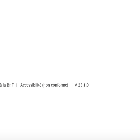
 à la BnF
|
Accessibilité (non conforme)
|
V 23.1.0