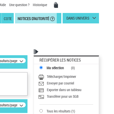
Aide
Une question ?
Historique
DANS UNIVERS
COTE
NOTICES D'AUTORITÉ
RÉCUPÉRER LES NOTICES
ésultats/page
Ma sélection
(
0
)
Télécharger/Imprimer
Envoyer par courriel
Exporter dans un tableau
Transférer pour un SGB
ésultats/page
Tous les résultats
(
1
)