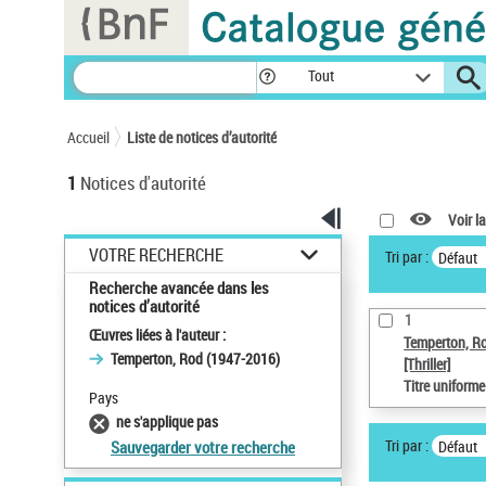
Panneau de gestion des cookies
Tout
Accueil
Liste de notices d’autorité
1
Notices d'autorité
Voir la
VOTRE RECHERCHE
Tri par :
Défaut
Recherche avancée dans les
notices d’autorité
1
Œuvres liées à l'auteur :
Temperton, R
Temperton, Rod (1947-2016)
[Thriller]
Titre uniform
Pays
ne s'applique pas
Tri par :
Défaut
Sauvegarder votre recherche