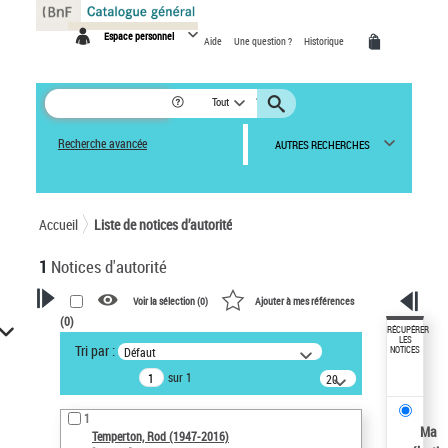
Panneau de gestion des cookies
Espace personnel
Aide
Une question ?
Historique
Tout
Recherche avancée
AUTRES RECHERCHES
Accueil
Liste de notices d’autorité
1
Notices d'autorité
Voir la sélection (
0
)
Ajouter à mes références
(
0
)
VOTRE RECHERCHE
RÉCUPÉRER
LES
Tri par :
Défaut
NOTICES
Recherche avancée dans les
sur 1
notices d’autorité
20
résultats/page
Œuvres liées à l'auteur :
1
Temperton, Rod (1947-2016)
Ma
Temperton, Rod (1947-2016)