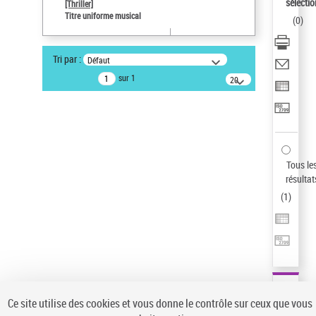
sélectio
[Thriller]
Auteur d’œuvre
Titre uniforme musical
(
0
)
Temperton, Rod (1947-2016)
Sauvegarder votre recherche
Tri par :
Défaut
AFFINER
sur 1
20
résultats/page
Type de notice d'autorité
Œuvre
(1)
Titre uniforme musical
(1)
Statut de la notice d’autorité
Tous le
résultat
Pays
(
1
)
Auteur d’œuvre
Ce site utilise des cookies et vous donne le contrôle sur ceux que vous