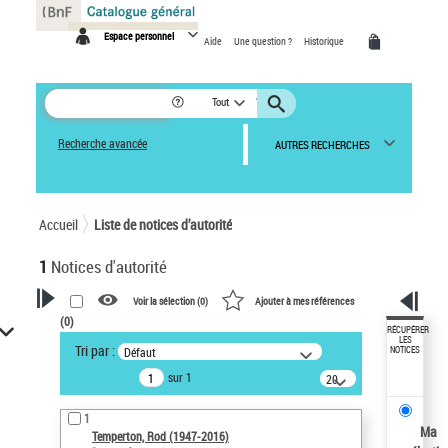
Panneau de gestion des cookies
Espace personnel
Aide
Une question ?
Historique
Tout
Recherche avancée
AUTRES RECHERCHES
Accueil
Liste de notices d’autorité
1
Notices d'autorité
Voir la sélection (
0
)
Ajouter à mes références
(
0
)
VOTRE RECHERCHE
RÉCUPÉRER
LES
Tri par :
Défaut
NOTICES
Recherche avancée dans les
sur 1
notices d’autorité
20
résultats/page
Œuvres liées à l'auteur :
1
Temperton, Rod (1947-2016)
Ma
Temperton, Rod (1947-2016)