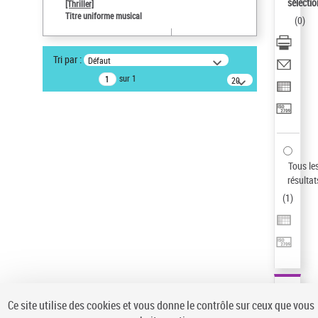
Sauvegarder votre recherche
sélectio
[Thriller]
Titre uniforme musical
(
0
)
AFFINER
Type de notice d'autorité
Tri par :
Défaut
Œuvre
(1)
sur 1
20
résultats/page
Titre uniforme musical
(1)
Statut de la notice d’autorité
Pays
Auteur d’œuvre
Tous le
résultat
(
1
)
Ce site utilise des cookies et vous donne le contrôle sur ceux que vous