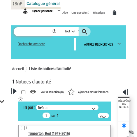
Panneau de gestion des cookies
Espace personnel
Aide
Une question ?
Historique
Tout
Recherche avancée
AUTRES RECHERCHES
Accueil
Liste de notices d’autorité
1
Notices d'autorité
Voir la sélection (
0
)
Ajouter à mes références
(
0
)
VOTRE RECHERCHE
RÉCUPÉRER
LES
Tri par :
Défaut
NOTICES
Recherche avancée dans les
sur 1
notices d’autorité
20
résultats/page
Œuvres liées à l'auteur :
1
Temperton, Rod (1947-2016)
Ma
Temperton, Rod (1947-2016)