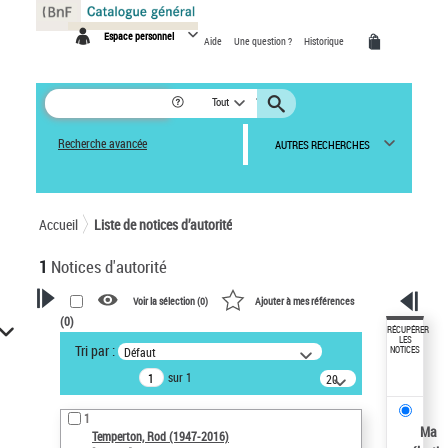
Panneau de gestion des cookies
Espace personnel
Aide
Une question ?
Historique
Tout
Recherche avancée
AUTRES RECHERCHES
Accueil
Liste de notices d’autorité
1
Notices d'autorité
Voir la sélection (
0
)
Ajouter à mes références
(
0
)
VOTRE RECHERCHE
RÉCUPÉRER
LES
Tri par :
Défaut
NOTICES
Recherche avancée dans les
sur 1
notices d’autorité
20
résultats/page
Œuvres liées à l'auteur :
1
Temperton, Rod (1947-2016)
Ma
Temperton, Rod (1947-2016)