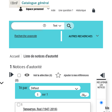
Panneau de gestion des cookies
Espace personnel
Aide
Une question ?
Historique
Tout
Recherche avancée
AUTRES RECHERCHES
Accueil
Liste de notices d’autorité
1
Notices d'autorité
Voir la sélection (
0
)
Ajouter à mes références
(
0
)
VOTRE RECHERCHE
RÉCUPÉRER
LES
Tri par :
Défaut
NOTICES
Recherche avancée dans les
sur 1
notices d’autorité
20
résultats/page
Œuvres liées à l'auteur :
1
Temperton, Rod (1947-2016)
Ma
Temperton, Rod (1947-2016)