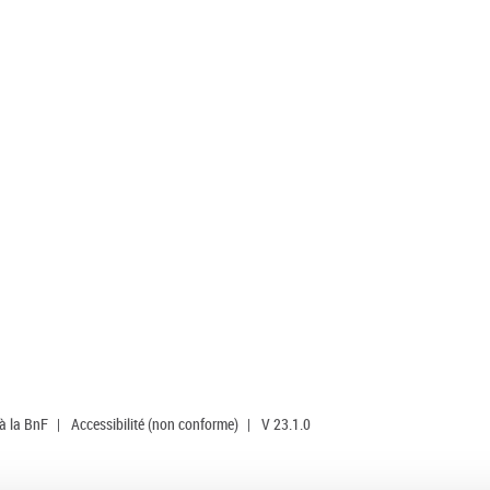
 à la BnF
|
Accessibilité (non conforme)
|
V 23.1.0