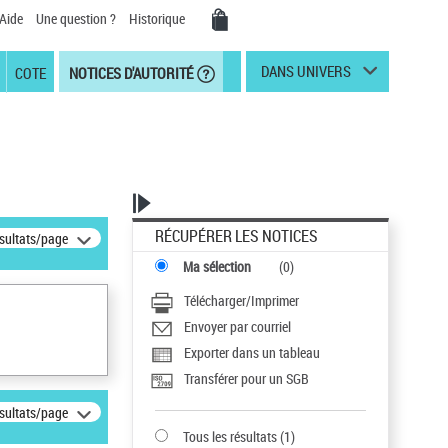
Aide
Une question ?
Historique
DANS UNIVERS
COTE
NOTICES D'AUTORITÉ
RÉCUPÉRER LES NOTICES
ésultats/page
Ma sélection
(
0
)
Télécharger/Imprimer
Envoyer par courriel
Exporter dans un tableau
Transférer pour un SGB
ésultats/page
Tous les résultats
(
1
)