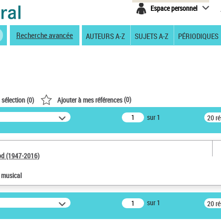
Espace personnel
Recherche avancée
AUTEURS A-Z
SUJETS A-Z
PÉRIODIQUES
(
0
)
 sélection (
0
)
Ajouter à mes références
sur 1
20 r
od (1947-2016)
e musical
sur 1
20 r