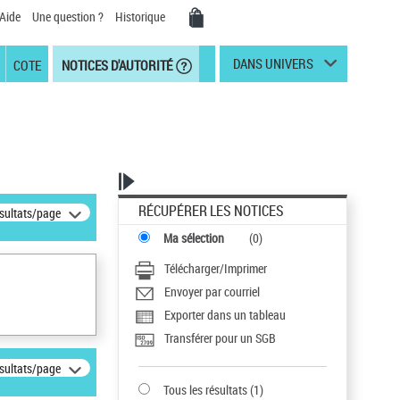
Aide
Une question ?
Historique
DANS UNIVERS
COTE
NOTICES D'AUTORITÉ
RÉCUPÉRER LES NOTICES
ésultats/page
Ma sélection
(
0
)
Télécharger/Imprimer
Envoyer par courriel
Exporter dans un tableau
Transférer pour un SGB
ésultats/page
Tous les résultats
(
1
)