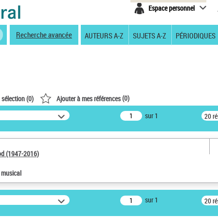
Espace personnel
Recherche avancée
AUTEURS A-Z
SUJETS A-Z
PÉRIODIQUES
(
0
)
 sélection (
0
)
Ajouter à mes références
sur 1
20 r
od (1947-2016)
e musical
sur 1
20 r