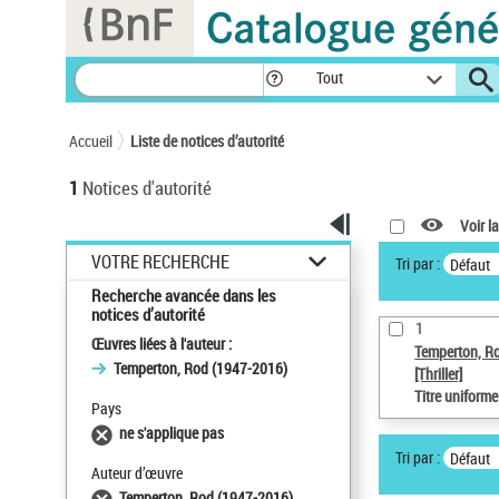
Panneau de gestion des cookies
Tout
Accueil
Liste de notices d’autorité
1
Notices d'autorité
Voir la
VOTRE RECHERCHE
Tri par :
Défaut
Recherche avancée dans les
notices d’autorité
1
Œuvres liées à l'auteur :
Temperton, R
Temperton, Rod (1947-2016)
[Thriller]
Titre uniform
Pays
ne s'applique pas
Tri par :
Défaut
Auteur d’œuvre
Temperton, Rod (1947-2016)