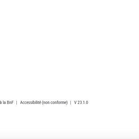
 à la BnF
|
Accessibilité (non conforme)
|
V 23.1.0