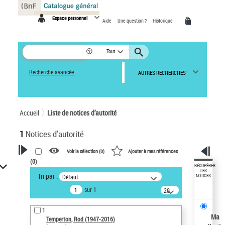
Panneau de gestion des cookies
Espace personnel
Aide
Une question ?
Historique
Tout
Recherche avancée
AUTRES RECHERCHES
Accueil
Liste de notices d’autorité
1
Notices d'autorité
Voir la sélection (
0
)
Ajouter à mes références
(
0
)
VOTRE RECHERCHE
RÉCUPÉRER
LES
Tri par :
Défaut
NOTICES
Recherche avancée dans les
sur 1
notices d’autorité
20
résultats/page
Œuvres liées à l'auteur :
1
Temperton, Rod (1947-2016)
Ma
Temperton, Rod (1947-2016)