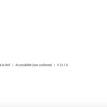
 à la BnF
|
Accessibilité (non conforme)
|
V 23.1.0