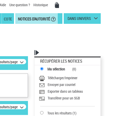
Aide
Une question ?
Historique
DANS UNIVERS
COTE
NOTICES D'AUTORITÉ
RÉCUPÉRER LES NOTICES
ésultats/page
Ma sélection
(
0
)
Télécharger/Imprimer
Envoyer par courriel
Exporter dans un tableau
Transférer pour un SGB
ésultats/page
Tous les résultats
(
1
)