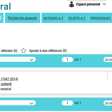
Espace personnel
Recherche avancée
AUTEURS A-Z
SUJETS A-Z
PÉRIODIQUES
(
0
)
 sélection (
0
)
Ajouter à mes références
sur 1
20 r
a (1947-2014)
 guitare]
e musical
sur 1
20 r