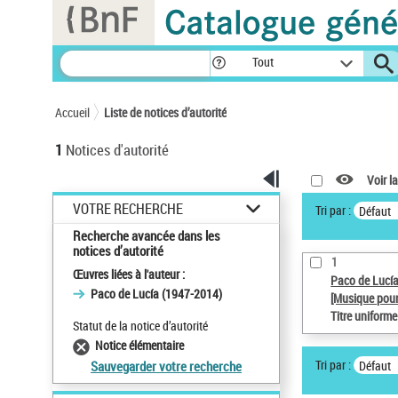
Panneau de gestion des cookies
Tout
Accueil
Liste de notices d’autorité
1
Notices d'autorité
Voir la
VOTRE RECHERCHE
Tri par :
Défaut
Recherche avancée dans les
notices d’autorité
1
Œuvres liées à l'auteur :
Paco de Lucí
Paco de Lucía (1947-2014)
[Musique pour
Titre uniform
Statut de la notice d’autorité
Notice élémentaire
Tri par :
Défaut
Sauvegarder votre recherche