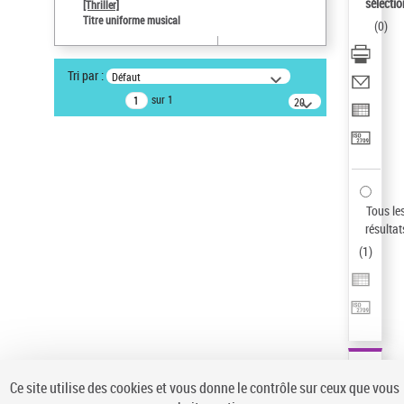
sélectio
[Thriller]
Auteur d’œuvre
Titre uniforme musical
(
0
)
Temperton, Rod (1947-2016)
Statut de la notice d’autorité
Tri par :
Défaut
Notice élémentaire
sur 1
20
résultats/page
Type de notice d'autorité
Titre uniforme musical
Sauvegarder votre recherche
AFFINER
Tous le
Type de notice d'autorité
résultat
(
1
)
Œuvre
(1)
Titre uniforme musical
(1)
Statut de la notice d’autorité
Pays
Auteur d’œuvre
Ce site utilise des cookies et vous donne le contrôle sur ceux que vous