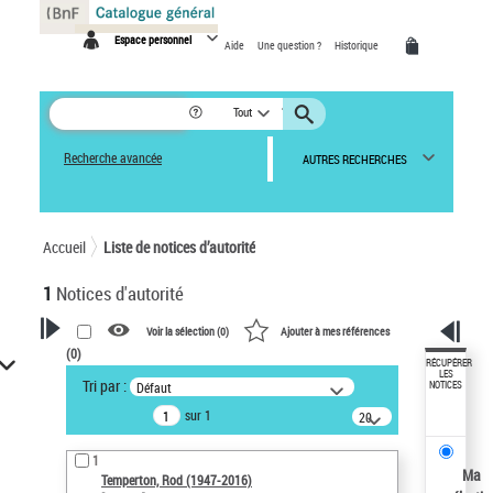
Panneau de gestion des cookies
Espace personnel
Aide
Une question ?
Historique
Tout
Recherche avancée
AUTRES RECHERCHES
Accueil
Liste de notices d’autorité
1
Notices d'autorité
Voir la sélection (
0
)
Ajouter à mes références
(
0
)
VOTRE RECHERCHE
RÉCUPÉRER
LES
Tri par :
Défaut
NOTICES
Recherche avancée dans les
sur 1
notices d’autorité
20
résultats/page
Œuvres liées à l'auteur :
1
Temperton, Rod (1947-2016)
Ma
Temperton, Rod (1947-2016)