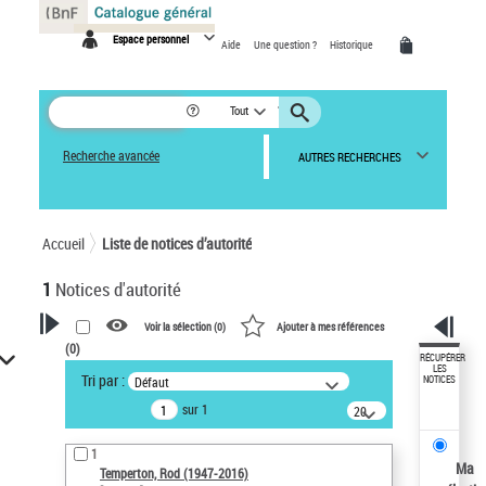
Panneau de gestion des cookies
Espace personnel
Aide
Une question ?
Historique
Tout
Recherche avancée
AUTRES RECHERCHES
Accueil
Liste de notices d’autorité
1
Notices d'autorité
Voir la sélection (
0
)
Ajouter à mes références
(
0
)
VOTRE RECHERCHE
RÉCUPÉRER
LES
Tri par :
Défaut
NOTICES
Recherche avancée dans les
sur 1
notices d’autorité
20
résultats/page
Œuvres liées à l'auteur :
1
Temperton, Rod (1947-2016)
Ma
Temperton, Rod (1947-2016)