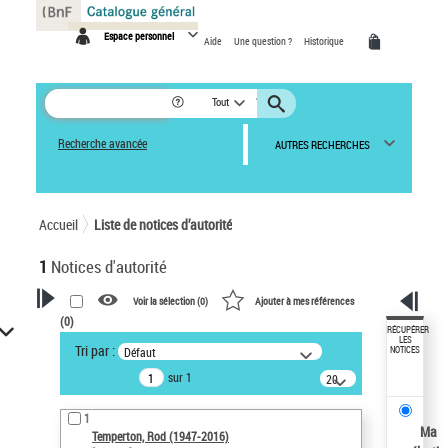
Panneau de gestion des cookies
Espace personnel
Aide
Une question ?
Historique
Tout
Recherche avancée
AUTRES RECHERCHES
Accueil
Liste de notices d’autorité
1
Notices d'autorité
Voir la sélection (
0
)
Ajouter à mes références
(
0
)
VOTRE RECHERCHE
RÉCUPÉRER
LES
Tri par :
Défaut
NOTICES
Recherche avancée dans les
sur 1
notices d’autorité
20
résultats/page
Œuvres liées à l'auteur :
1
Temperton, Rod (1947-2016)
Ma
Temperton, Rod (1947-2016)