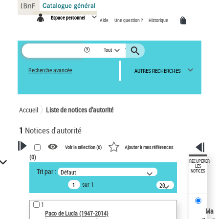
Panneau de gestion des cookies
Espace personnel
Aide
Une question ?
Historique
Tout
Recherche avancée
AUTRES RECHERCHES
Accueil
Liste de notices d’autorité
1
Notices d'autorité
Voir la sélection (
0
)
Ajouter à mes références
(
0
)
VOTRE RECHERCHE
RÉCUPÉRER
LES
Tri par :
Défaut
NOTICES
Recherche avancée dans les
sur 1
notices d’autorité
20
résultats/page
Œuvres liées à l'auteur :
1
Paco de Lucía (1947-2014)
Ma
Paco de Lucía (1947-2014)