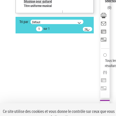
sélectio
[Musique pour guitare]
Auteur d’œuvre
Titre uniforme musical
(
0
)
Paco de Lucía (1947-2014)
Type de notice d'autorité
Tri par :
Défaut
Œuvre
sur 1
20
Sauvegarder votre recherche
résultats/page
AFFINER
Type de notice d'autorité
Œuvre
(1)
Tous le
Titre uniforme musical
(1)
résultat
(
1
)
Statut de la notice d’autorité
Pays
Auteur d’œuvre
Ce site utilise des cookies et vous donne le contrôle sur ceux que vous