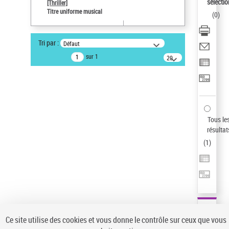
sélectio
[Thriller]
Auteur d’œuvre
Titre uniforme musical
(
0
)
Temperton, Rod (1947-2016)
Statut de la notice d’autorité
Tri par :
Défaut
Notice élémentaire
sur 1
20
résultats/page
Type de notice d'autorité
Titre uniforme musical
Sauvegarder votre recherche
AFFINER
Tous le
Type de notice d'autorité
résultat
(
1
)
Œuvre
(1)
Titre uniforme musical
(1)
Statut de la notice d’autorité
Pays
Auteur d’œuvre
Ce site utilise des cookies et vous donne le contrôle sur ceux que vous