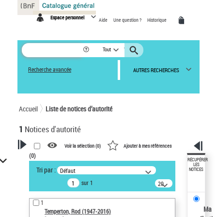
Panneau de gestion des cookies
Espace personnel
Aide
Une question ?
Historique
Tout
Recherche avancée
AUTRES RECHERCHES
Accueil
Liste de notices d’autorité
1
Notices d'autorité
Voir la sélection (
0
)
Ajouter à mes références
(
0
)
VOTRE RECHERCHE
RÉCUPÉRER
LES
Tri par :
Défaut
NOTICES
Recherche avancée dans les
sur 1
notices d’autorité
20
résultats/page
Œuvres liées à l'auteur :
1
Temperton, Rod (1947-2016)
Ma
Temperton, Rod (1947-2016)