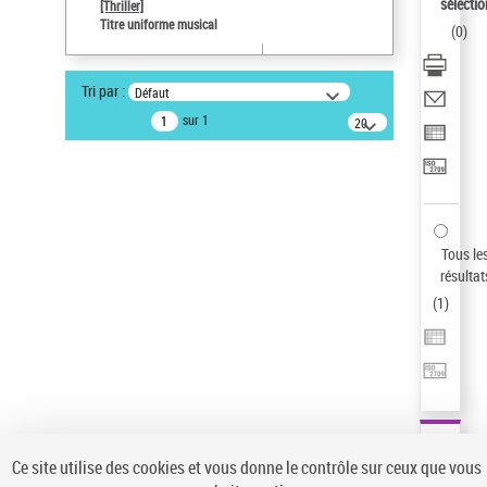
Sauvegarder votre recherche
sélectio
[Thriller]
Titre uniforme musical
(
0
)
AFFINER
Type de notice d'autorité
Tri par :
Défaut
Œuvre
(1)
sur 1
20
résultats/page
Titre uniforme musical
(1)
Statut de la notice d’autorité
Pays
Auteur d’œuvre
Tous le
résultat
(
1
)
Ce site utilise des cookies et vous donne le contrôle sur ceux que vous