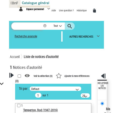
Panneau de gestion des cookies
Espace personnel
Aide
Une question ?
Historique
Tout
Recherche avancée
AUTRES RECHERCHES
Accueil
Liste de notices d’autorité
1
Notices d'autorité
Voir la sélection (
0
)
Ajouter à mes références
(
0
)
VOTRE RECHERCHE
RÉCUPÉRER
LES
Tri par :
Défaut
NOTICES
Recherche avancée dans les
sur 1
notices d’autorité
20
résultats/page
Œuvres liées à l'auteur :
1
Temperton, Rod (1947-2016)
Ma
Temperton, Rod (1947-2016)