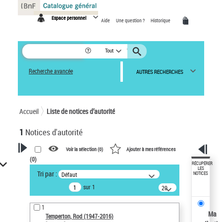
Panneau de gestion des cookies
Espace personnel
Aide
Une question ?
Historique
Tout
Recherche avancée
AUTRES RECHERCHES
Accueil
Liste de notices d’autorité
1
Notices d'autorité
Voir la sélection (
0
)
Ajouter à mes références
(
0
)
VOTRE RECHERCHE
RÉCUPÉRER
LES
Tri par :
Défaut
NOTICES
Recherche avancée dans les
sur 1
notices d’autorité
20
résultats/page
Œuvres liées à l'auteur :
1
Temperton, Rod (1947-2016)
Ma
Temperton, Rod (1947-2016)