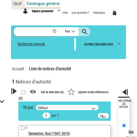
Panneau de gestion des cookies
Espace personnel
Aide
Une question ?
Historique
Tout
Recherche avancée
AUTRES RECHERCHES
Accueil
Liste de notices d’autorité
1
Notices d'autorité
Voir la sélection (
0
)
Ajouter à mes références
(
0
)
VOTRE RECHERCHE
RÉCUPÉRER
LES
Tri par :
Défaut
NOTICES
Recherche avancée dans les
sur 1
notices d’autorité
20
résultats/page
Œuvres liées à l'auteur :
1
Temperton, Rod (1947-2016)
Ma
Temperton, Rod (1947-2016)