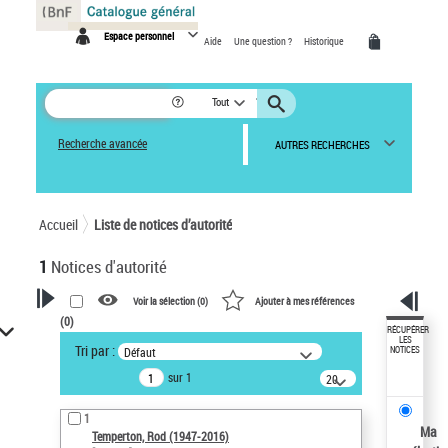
Panneau de gestion des cookies
Espace personnel
Aide
Une question ?
Historique
Tout
Recherche avancée
AUTRES RECHERCHES
Accueil
Liste de notices d’autorité
1
Notices d'autorité
Voir la sélection (
0
)
Ajouter à mes références
(
0
)
VOTRE RECHERCHE
RÉCUPÉRER
LES
Tri par :
Défaut
NOTICES
Recherche avancée dans les
sur 1
notices d’autorité
20
résultats/page
Œuvres liées à l'auteur :
1
Temperton, Rod (1947-2016)
Ma
Temperton, Rod (1947-2016)