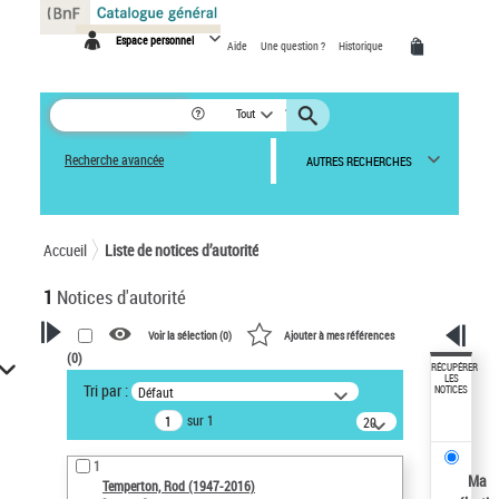
Panneau de gestion des cookies
Espace personnel
Aide
Une question ?
Historique
Tout
Recherche avancée
AUTRES RECHERCHES
Accueil
Liste de notices d’autorité
1
Notices d'autorité
Voir la sélection (
0
)
Ajouter à mes références
(
0
)
VOTRE RECHERCHE
RÉCUPÉRER
LES
Tri par :
Défaut
NOTICES
Recherche avancée dans les
sur 1
notices d’autorité
20
résultats/page
Œuvres liées à l'auteur :
1
Temperton, Rod (1947-2016)
Ma
Temperton, Rod (1947-2016)