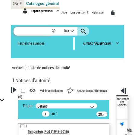
Panneau de gestion des cookies
Espace personnel
Aide
Une question ?
Historique
Tout
Recherche avancée
AUTRES RECHERCHES
Accueil
Liste de notices d’autorité
1
Notices d'autorité
Voir la sélection (
0
)
Ajouter à mes références
(
0
)
VOTRE RECHERCHE
RÉCUPÉRER
LES
Tri par :
Défaut
NOTICES
Recherche avancée dans les
sur 1
notices d’autorité
20
résultats/page
Œuvres liées à l'auteur :
1
Temperton, Rod (1947-2016)
Ma
Temperton, Rod (1947-2016)