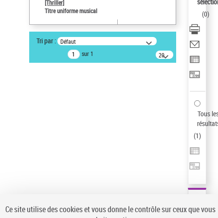
Sauvegarder votre recherche
sélectio
[Thriller]
Titre uniforme musical
(
0
)
AFFINER
Type de notice d'autorité
Tri par :
Défaut
Œuvre
(1)
sur 1
20
résultats/page
Titre uniforme musical
(1)
Statut de la notice d’autorité
Pays
Auteur d’œuvre
Tous le
résultat
(
1
)
Ce site utilise des cookies et vous donne le contrôle sur ceux que vous