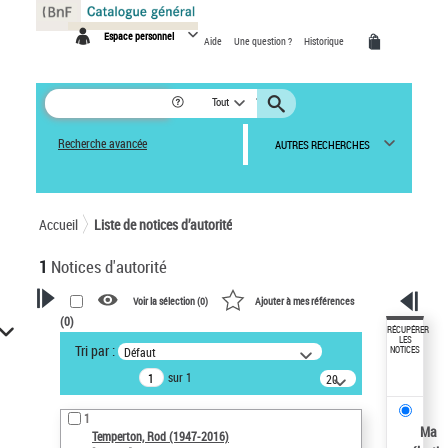
Panneau de gestion des cookies
Espace personnel
Aide
Une question ?
Historique
Tout
Recherche avancée
AUTRES RECHERCHES
Accueil
Liste de notices d’autorité
1
Notices d'autorité
Voir la sélection (
0
)
Ajouter à mes références
(
0
)
VOTRE RECHERCHE
RÉCUPÉRER
LES
Tri par :
Défaut
NOTICES
Recherche avancée dans les
sur 1
notices d’autorité
20
résultats/page
Œuvres liées à l'auteur :
1
Temperton, Rod (1947-2016)
Ma
Temperton, Rod (1947-2016)