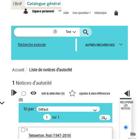
Panneau de gestion des cookies
Espace personnel
Aide
Une question ?
Historique
Tout
Recherche avancée
AUTRES RECHERCHES
Accueil
Liste de notices d’autorité
1
Notices d'autorité
Voir la sélection (
0
)
Ajouter à mes références
(
0
)
VOTRE RECHERCHE
RÉCUPÉRER
LES
Tri par :
Défaut
NOTICES
Recherche avancée dans les
sur 1
notices d’autorité
20
résultats/page
Œuvres liées à l'auteur :
1
Temperton, Rod (1947-2016)
Ma
Temperton, Rod (1947-2016)