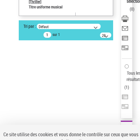
sélectio
[Thriller]
Statut de la notice d’autorité
Titre uniforme musical
(
0
)
Notice élémentaire
Type de notice d'autorité
Tri par :
Défaut
Titre uniforme musical
sur 1
20
résultats/page
Auteur d’œuvre
Temperton, Rod (1947-2016)
Sauvegarder votre recherche
AFFINER
Tous le
Type de notice d'autorité
résultat
(
1
)
Œuvre
(1)
Titre uniforme musical
(1)
Statut de la notice d’autorité
Pays
Auteur d’œuvre
Ce site utilise des cookies et vous donne le contrôle sur ceux que vous