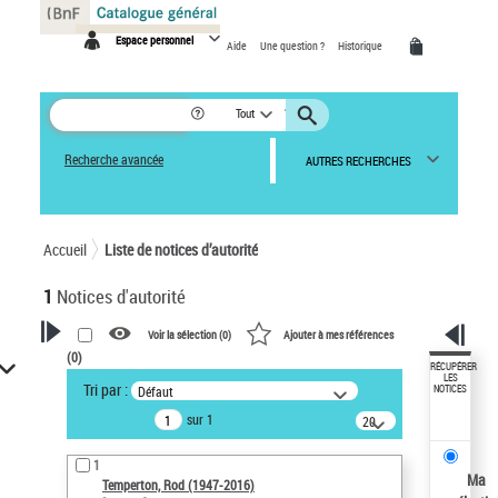
Panneau de gestion des cookies
Espace personnel
Aide
Une question ?
Historique
Tout
Recherche avancée
AUTRES RECHERCHES
Accueil
Liste de notices d’autorité
1
Notices d'autorité
Voir la sélection (
0
)
Ajouter à mes références
(
0
)
VOTRE RECHERCHE
RÉCUPÉRER
LES
Tri par :
Défaut
NOTICES
Recherche avancée dans les
sur 1
notices d’autorité
20
résultats/page
Œuvres liées à l'auteur :
1
Temperton, Rod (1947-2016)
Ma
Temperton, Rod (1947-2016)