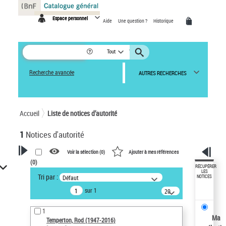
Panneau de gestion des cookies
Espace personnel
Aide
Une question ?
Historique
Tout
Recherche avancée
AUTRES RECHERCHES
Accueil
Liste de notices d’autorité
1
Notices d'autorité
Voir la sélection (
0
)
Ajouter à mes références
(
0
)
VOTRE RECHERCHE
RÉCUPÉRER
LES
Tri par :
Défaut
NOTICES
Recherche avancée dans les
sur 1
notices d’autorité
20
résultats/page
Œuvres liées à l'auteur :
1
Temperton, Rod (1947-2016)
Ma
Temperton, Rod (1947-2016)