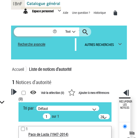
Panneau de gestion des cookies
Espace personnel
Aide
Une question ?
Historique
Tout
Recherche avancée
AUTRES RECHERCHES
Accueil
Liste de notices d’autorité
1
Notices d'autorité
Voir la sélection (
0
)
Ajouter à mes références
(
0
)
VOTRE RECHERCHE
RÉCUPÉRER
LES
Tri par :
Défaut
NOTICES
Recherche avancée dans les
sur 1
notices d’autorité
20
résultats/page
Œuvres liées à l'auteur :
1
Paco de Lucía (1947-2014)
Ma
Paco de Lucía (1947-2014)