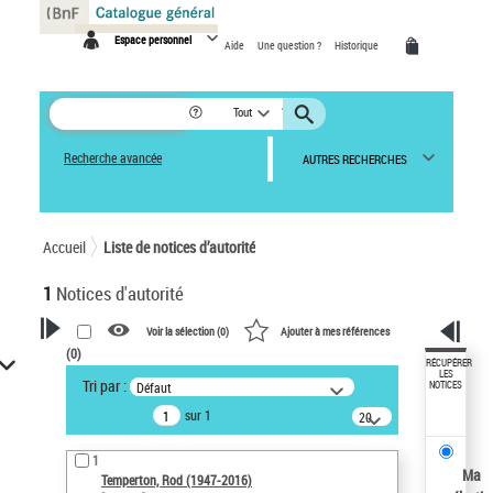
Panneau de gestion des cookies
Espace personnel
Aide
Une question ?
Historique
Tout
Recherche avancée
AUTRES RECHERCHES
Accueil
Liste de notices d’autorité
1
Notices d'autorité
Voir la sélection (
0
)
Ajouter à mes références
(
0
)
VOTRE RECHERCHE
RÉCUPÉRER
LES
Tri par :
Défaut
NOTICES
Recherche avancée dans les
sur 1
notices d’autorité
20
résultats/page
Œuvres liées à l'auteur :
1
Temperton, Rod (1947-2016)
Ma
Temperton, Rod (1947-2016)