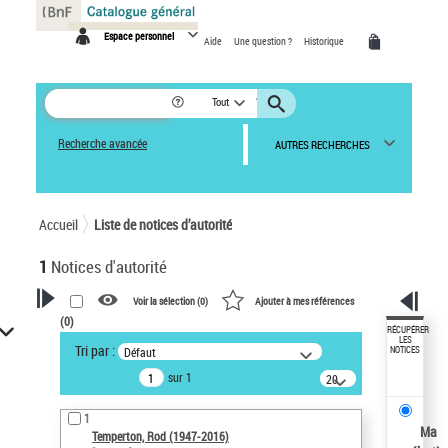
Panneau de gestion des cookies
Espace personnel
Aide
Une question ?
Historique
Tout
Recherche avancée
AUTRES RECHERCHES
Accueil
Liste de notices d’autorité
1
Notices d'autorité
Voir la sélection (
0
)
Ajouter à mes références
(
0
)
VOTRE RECHERCHE
RÉCUPÉRER
LES
Tri par :
Défaut
NOTICES
Recherche avancée dans les
sur 1
notices d’autorité
20
résultats/page
Œuvres liées à l'auteur :
1
Temperton, Rod (1947-2016)
Ma
Temperton, Rod (1947-2016)