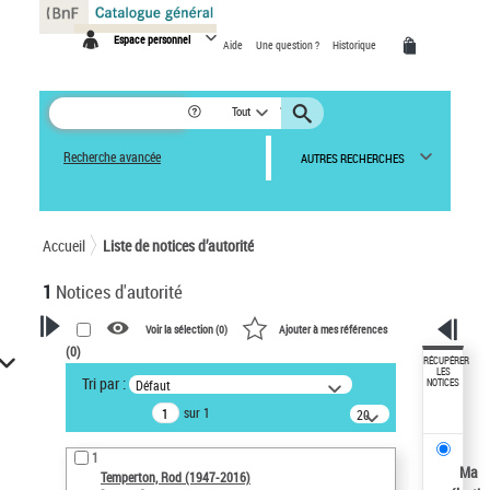
Panneau de gestion des cookies
Espace personnel
Aide
Une question ?
Historique
Tout
Recherche avancée
AUTRES RECHERCHES
Accueil
Liste de notices d’autorité
1
Notices d'autorité
Voir la sélection (
0
)
Ajouter à mes références
(
0
)
VOTRE RECHERCHE
RÉCUPÉRER
LES
Tri par :
Défaut
NOTICES
Recherche avancée dans les
sur 1
notices d’autorité
20
résultats/page
Œuvres liées à l'auteur :
1
Temperton, Rod (1947-2016)
Ma
Temperton, Rod (1947-2016)