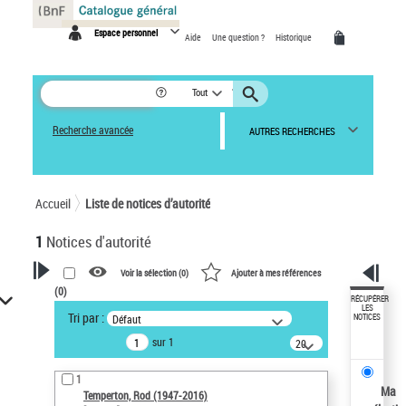
Panneau de gestion des cookies
Espace personnel
Aide
Une question ?
Historique
Tout
Recherche avancée
AUTRES RECHERCHES
Accueil
Liste de notices d’autorité
1
Notices d'autorité
Voir la sélection (
0
)
Ajouter à mes références
(
0
)
VOTRE RECHERCHE
RÉCUPÉRER
LES
Tri par :
Défaut
NOTICES
Recherche avancée dans les
sur 1
notices d’autorité
20
résultats/page
Œuvres liées à l'auteur :
1
Temperton, Rod (1947-2016)
Ma
Temperton, Rod (1947-2016)