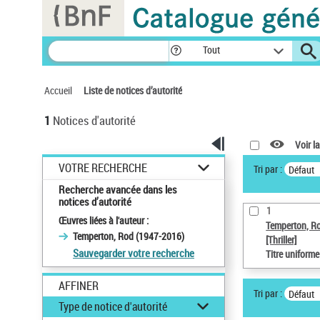
Tout
Accueil
Liste de notices d’autorité
1
Notices d'autorité
Voir la
VOTRE RECHERCHE
Tri par :
Défaut
Recherche avancée dans les
notices d’autorité
1
Œuvres liées à l'auteur :
Temperton, R
Temperton, Rod (1947-2016)
[Thriller]
Sauvegarder votre recherche
Titre uniform
AFFINER
Tri par :
Défaut
Type de notice d'autorité