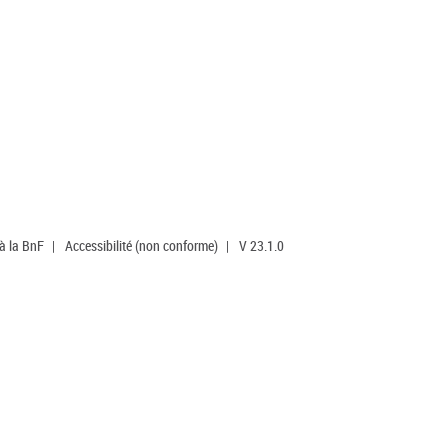
 à la BnF
|
Accessibilité (non conforme)
|
V 23.1.0