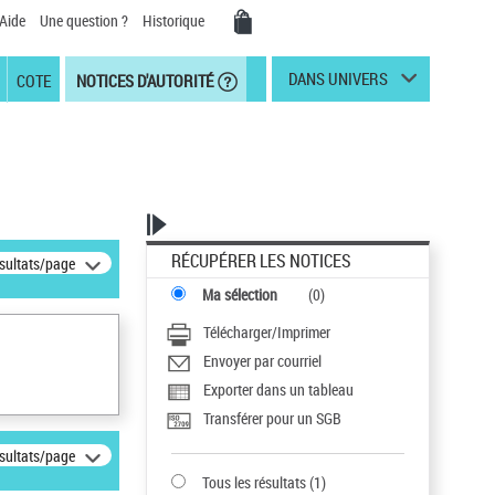
Aide
Une question ?
Historique
DANS UNIVERS
COTE
NOTICES D'AUTORITÉ
RÉCUPÉRER LES NOTICES
ésultats/page
Ma sélection
(
0
)
Télécharger/Imprimer
Envoyer par courriel
Exporter dans un tableau
Transférer pour un SGB
ésultats/page
Tous les résultats
(
1
)