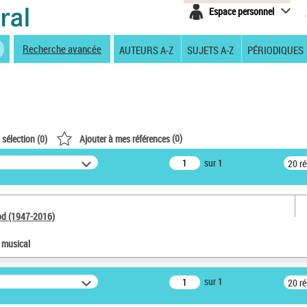
Espace personnel
Recherche avancée
AUTEURS A-Z
SUJETS A-Z
PÉRIODIQUES
(
0
)
 sélection (
0
)
Ajouter à mes références
sur 1
20 r
od (1947-2016)
e musical
sur 1
20 r