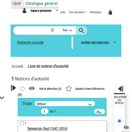
Panneau de gestion des cookies
Espace personnel
Aide
Une question ?
Historique
Tout
Recherche avancée
AUTRES RECHERCHES
Accueil
Liste de notices d’autorité
1
Notices d'autorité
Voir la sélection (
0
)
Ajouter à mes références
(
0
)
VOTRE RECHERCHE
RÉCUPÉRER
LES
Tri par :
Défaut
NOTICES
Recherche avancée dans les
sur 1
notices d’autorité
20
résultats/page
Œuvres liées à l'auteur :
1
Temperton, Rod (1947-2016)
Ma
Temperton, Rod (1947-2016)