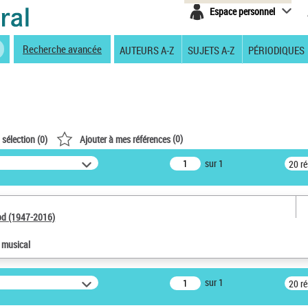
Espace personnel
Recherche avancée
AUTEURS A-Z
SUJETS A-Z
PÉRIODIQUES
(
0
)
 sélection (
0
)
Ajouter à mes références
sur 1
20 r
od (1947-2016)
e musical
sur 1
20 r