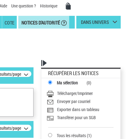
Aide
Une question ?
Historique
DANS UNIVERS
COTE
NOTICES D'AUTORITÉ
RÉCUPÉRER LES NOTICES
ésultats/page
Ma sélection
(
0
)
Télécharger/Imprimer
Envoyer par courriel
Exporter dans un tableau
Transférer pour un SGB
ésultats/page
Tous les résultats
(
1
)