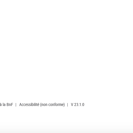
 à la BnF
|
Accessibilité (non conforme)
|
V 23.1.0