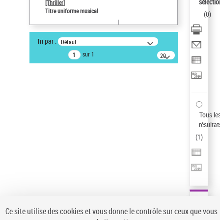
sélectio
[Thriller]
Auteur d’œuvre
Titre uniforme musical
(
0
)
Temperton, Rod (1947-2016)
Sauvegarder votre recherche
Tri par :
Défaut
AFFINER
sur 1
20
résultats/page
Type de notice d'autorité
Œuvre
(1)
Titre uniforme musical
(1)
Statut de la notice d’autorité
Tous le
résultat
Pays
(
1
)
Auteur d’œuvre
Ce site utilise des cookies et vous donne le contrôle sur ceux que vous