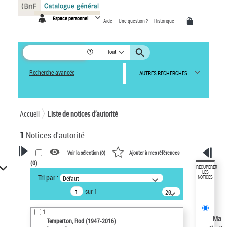
Panneau de gestion des cookies
Espace personnel
Aide
Une question ?
Historique
Tout
Recherche avancée
AUTRES RECHERCHES
Accueil
Liste de notices d’autorité
1
Notices d'autorité
Voir la sélection (
0
)
Ajouter à mes références
(
0
)
VOTRE RECHERCHE
RÉCUPÉRER
LES
Tri par :
Défaut
NOTICES
Recherche avancée dans les
sur 1
notices d’autorité
20
résultats/page
Œuvres liées à l'auteur :
1
Temperton, Rod (1947-2016)
Ma
Temperton, Rod (1947-2016)