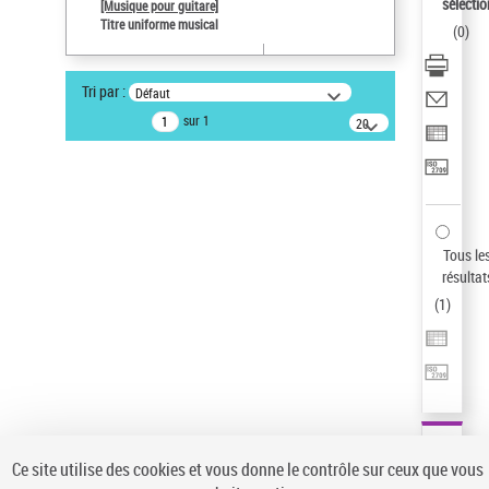
sélectio
[Musique pour guitare]
Auteur d’œuvre
Titre uniforme musical
(
0
)
Paco de Lucía (1947-2014)
Type de notice d'autorité
Tri par :
Défaut
Titre uniforme musical
sur 1
20
Sauvegarder votre recherche
résultats/page
AFFINER
Type de notice d'autorité
Œuvre
(1)
Tous le
Titre uniforme musical
(1)
résultat
(
1
)
Statut de la notice d’autorité
Pays
Auteur d’œuvre
Ce site utilise des cookies et vous donne le contrôle sur ceux que vous