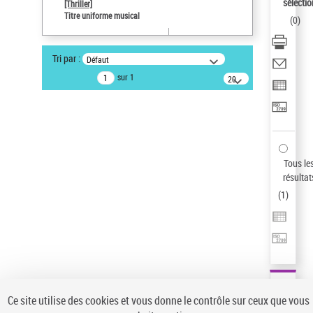
sélectio
[Thriller]
Auteur d’œuvre
Titre uniforme musical
(
0
)
Temperton, Rod (1947-2016)
Sauvegarder votre recherche
Tri par :
Défaut
AFFINER
sur 1
20
résultats/page
Type de notice d'autorité
Œuvre
(1)
Titre uniforme musical
(1)
Statut de la notice d’autorité
Tous le
résultat
Pays
(
1
)
Auteur d’œuvre
Ce site utilise des cookies et vous donne le contrôle sur ceux que vous