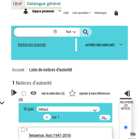
Panneau de gestion des cookies
Espace personnel
Aide
Une question ?
Historique
Tout
Recherche avancée
AUTRES RECHERCHES
Accueil
Liste de notices d’autorité
1
Notices d'autorité
Voir la sélection (
0
)
Ajouter à mes références
(
0
)
VOTRE RECHERCHE
RÉCUPÉRER
LES
Tri par :
Défaut
NOTICES
Recherche avancée dans les
sur 1
notices d’autorité
20
résultats/page
Œuvres liées à l'auteur :
1
Temperton, Rod (1947-2016)
Ma
Temperton, Rod (1947-2016)