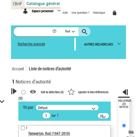
Panneau de gestion des cookies
Espace personnel
Aide
Une question ?
Historique
Tout
Recherche avancée
AUTRES RECHERCHES
Accueil
Liste de notices d’autorité
1
Notices d'autorité
Voir la sélection (
0
)
Ajouter à mes références
(
0
)
VOTRE RECHERCHE
RÉCUPÉRER
LES
Tri par :
Défaut
NOTICES
Recherche avancée dans les
sur 1
notices d’autorité
20
résultats/page
Œuvres liées à l'auteur :
1
Temperton, Rod (1947-2016)
Ma
Temperton, Rod (1947-2016)