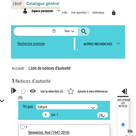
Panneau de gestion des cookies
Espace personnel
Aide
Une question ?
Historique
Tout
Recherche avancée
AUTRES RECHERCHES
Accueil
Liste de notices d’autorité
1
Notices d'autorité
Voir la sélection (
0
)
Ajouter à mes références
(
0
)
VOTRE RECHERCHE
RÉCUPÉRER
LES
Tri par :
Défaut
NOTICES
Recherche avancée dans les
sur 1
notices d’autorité
20
résultats/page
Œuvres liées à l'auteur :
1
Temperton, Rod (1947-2016)
Ma
Temperton, Rod (1947-2016)