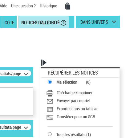
Aide
Une question ?
Historique
DANS UNIVERS
COTE
NOTICES D'AUTORITÉ
RÉCUPÉRER LES NOTICES
ésultats/page
Ma sélection
(
0
)
Télécharger/Imprimer
Envoyer par courriel
Exporter dans un tableau
Transférer pour un SGB
ésultats/page
Tous les résultats
(
1
)