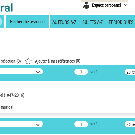
Espace personnel
Recherche avancée
AUTEURS A-Z
SUJETS A-Z
PÉRIODIQUES
(
0
)
 sélection (
0
)
Ajouter à mes références
sur 1
20 r
od (1947-2016)
e musical
sur 1
20 r