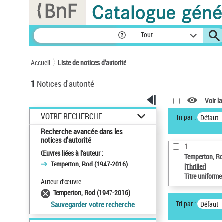
Panneau de gestion des cookies
Tout
Accueil
Liste de notices d’autorité
1
Notices d'autorité
Voir la
VOTRE RECHERCHE
Tri par :
Défaut
Recherche avancée dans les
notices d’autorité
1
Œuvres liées à l'auteur :
Temperton, R
Temperton, Rod (1947-2016)
[Thriller]
Titre uniform
Auteur d’œuvre
Temperton, Rod (1947-2016)
Tri par :
Défaut
Sauvegarder votre recherche