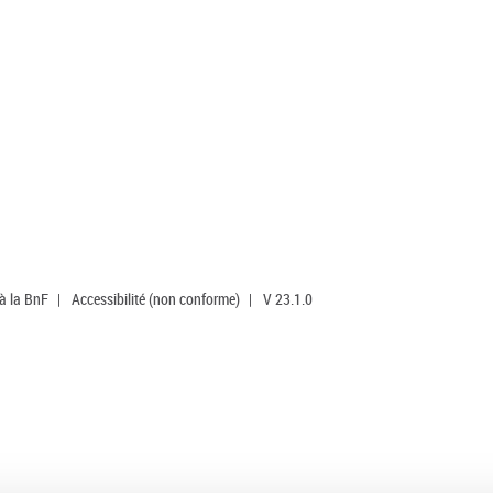
 à la BnF
|
Accessibilité (non conforme)
|
V 23.1.0