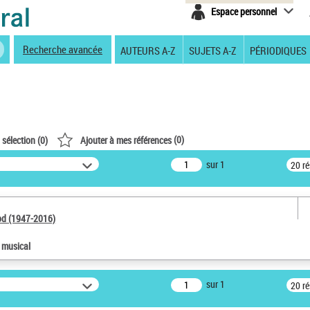
Espace personnel
Recherche avancée
AUTEURS A-Z
SUJETS A-Z
PÉRIODIQUES
(
0
)
 sélection (
0
)
Ajouter à mes références
sur 1
20 r
od (1947-2016)
e musical
sur 1
20 r