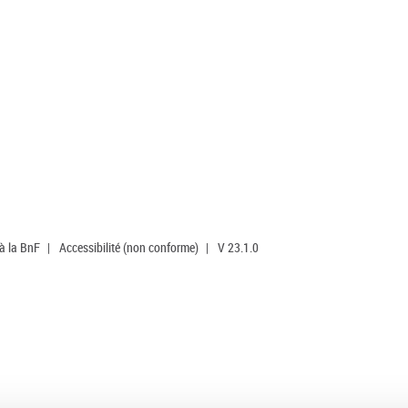
 à la BnF
|
Accessibilité (non conforme)
|
V 23.1.0