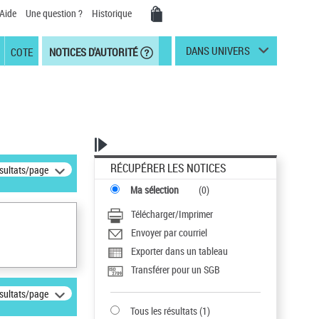
Aide
Une question ?
Historique
DANS UNIVERS
COTE
NOTICES D'AUTORITÉ
RÉCUPÉRER LES NOTICES
ésultats/page
Ma sélection
(
0
)
Télécharger/Imprimer
Envoyer par courriel
Exporter dans un tableau
Transférer pour un SGB
ésultats/page
Tous les résultats
(
1
)