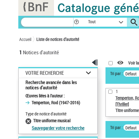
Panneau de gestion des cookies
Tout
Accueil
Liste de notices d’autorité
1
Notices d'autorité
Voir la
VOTRE RECHERCHE
Tri par :
Défaut
Recherche avancée dans les
notices d’autorité
1
Œuvres liées à l'auteur :
Temperton, R
Temperton, Rod (1947-2016)
[Thriller]
Titre uniform
Type de notice d'autorité
Titre uniforme musical
Tri par :
Défaut
Sauvegarder votre recherche