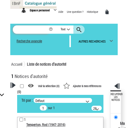
Panneau de gestion des cookies
Espace personnel
Aide
Une question ?
Historique
Tout
Recherche avancée
AUTRES RECHERCHES
Accueil
Liste de notices d’autorité
1
Notices d'autorité
Voir la sélection (
0
)
Ajouter à mes références
(
0
)
VOTRE RECHERCHE
RÉCUPÉRER
LES
Tri par :
Défaut
NOTICES
Recherche avancée dans les
sur 1
notices d’autorité
20
résultats/page
Œuvres liées à l'auteur :
1
Temperton, Rod (1947-2016)
Ma
Temperton, Rod (1947-2016)