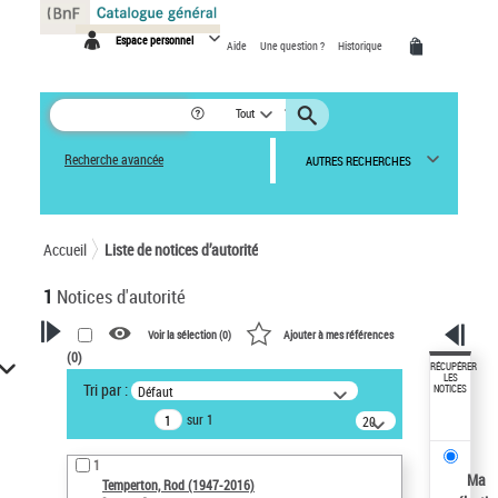
Panneau de gestion des cookies
Espace personnel
Aide
Une question ?
Historique
Tout
Recherche avancée
AUTRES RECHERCHES
Accueil
Liste de notices d’autorité
1
Notices d'autorité
Voir la sélection (
0
)
Ajouter à mes références
(
0
)
VOTRE RECHERCHE
RÉCUPÉRER
LES
Tri par :
Défaut
NOTICES
Recherche avancée dans les
sur 1
notices d’autorité
20
résultats/page
Œuvres liées à l'auteur :
1
Temperton, Rod (1947-2016)
Ma
Temperton, Rod (1947-2016)