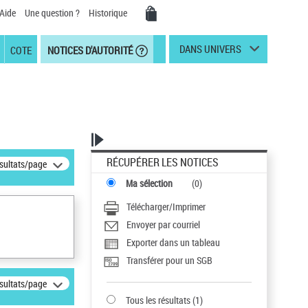
Aide
Une question ?
Historique
DANS UNIVERS
COTE
NOTICES D'AUTORITÉ
RÉCUPÉRER LES NOTICES
ésultats/page
Ma sélection
(
0
)
Télécharger/Imprimer
Envoyer par courriel
Exporter dans un tableau
Transférer pour un SGB
ésultats/page
Tous les résultats
(
1
)