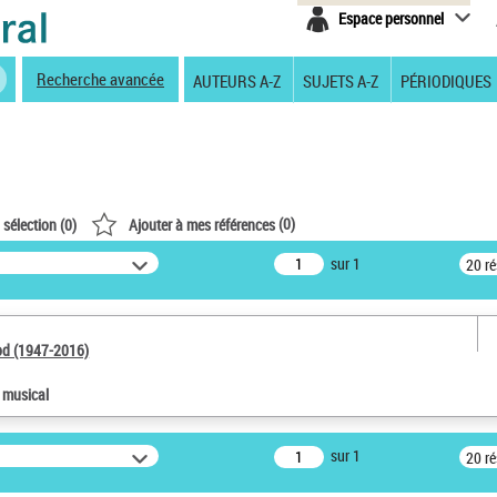
Espace personnel
Recherche avancée
AUTEURS A-Z
SUJETS A-Z
PÉRIODIQUES
(
0
)
 sélection (
0
)
Ajouter à mes références
sur 1
20 r
od (1947-2016)
e musical
sur 1
20 r