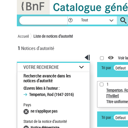
Panneau de gestion des cookies
Tout
Accueil
Liste de notices d’autorité
1
Notices d'autorité
Voir la
VOTRE RECHERCHE
Tri par :
Défaut
Recherche avancée dans les
notices d’autorité
1
Œuvres liées à l'auteur :
Temperton, R
Temperton, Rod (1947-2016)
[Thriller]
Titre uniform
Pays
ne s'applique pas
Tri par :
Défaut
Statut de la notice d’autorité
Notice élémentaire