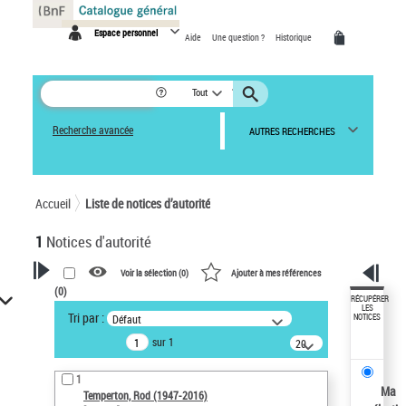
Panneau de gestion des cookies
Espace personnel
Aide
Une question ?
Historique
Tout
Recherche avancée
AUTRES RECHERCHES
Accueil
Liste de notices d’autorité
1
Notices d'autorité
Voir la sélection (
0
)
Ajouter à mes références
(
0
)
VOTRE RECHERCHE
RÉCUPÉRER
LES
Tri par :
Défaut
NOTICES
Recherche avancée dans les
sur 1
notices d’autorité
20
résultats/page
Œuvres liées à l'auteur :
1
Temperton, Rod (1947-2016)
Ma
Temperton, Rod (1947-2016)