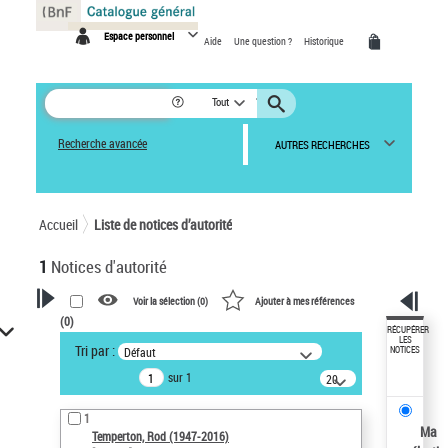
Panneau de gestion des cookies
Espace personnel
Aide
Une question ?
Historique
Tout
Recherche avancée
AUTRES RECHERCHES
Accueil
Liste de notices d’autorité
1
Notices d'autorité
Voir la sélection (
0
)
Ajouter à mes références
(
0
)
VOTRE RECHERCHE
RÉCUPÉRER
LES
Tri par :
Défaut
NOTICES
Recherche avancée dans les
sur 1
notices d’autorité
20
résultats/page
Œuvres liées à l'auteur :
1
Temperton, Rod (1947-2016)
Ma
Temperton, Rod (1947-2016)