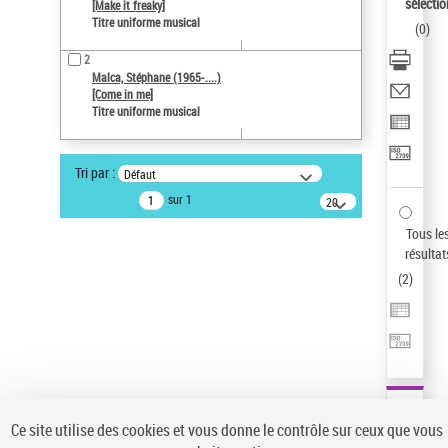
sélectio
[Make it freaky]
Type de notice d'autorité
Titre uniforme musical
(
0
)
Titre uniforme musical
2
Pays
Malca, Stéphane (1965-....)
ne s'applique pas
[Come in me]
Titre uniforme musical
Sauvegarder votre recherche
AFFINER
Tri par :
Défaut
Type de notice d'autorité
sur 1
20
résultats/page
Œuvre
(2)
Tous le
Titre uniforme musical
(2)
résultat
(
2
)
Statut de la notice d’autorité
Pays
Auteur d’œuvre
Ce site utilise des cookies et vous donne le contrôle sur ceux que vous