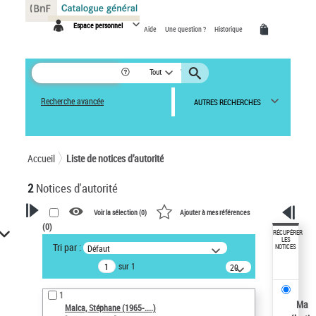
Panneau de gestion des cookies
Espace personnel
Aide
Une question ?
Historique
Tout
Recherche avancée
AUTRES RECHERCHES
Accueil
Liste de notices d’autorité
2
Notices d'autorité
Voir la sélection (
0
)
Ajouter à mes références
(
0
)
VOTRE RECHERCHE
RÉCUPÉRER
LES
Tri par :
Défaut
NOTICES
Recherche avancée dans les
sur 1
notices d’autorité
20
résultats/page
Œuvres liées à l'auteur :
1
Malca, Stéphane (1965-....)
Ma
Malca, Stéphane (1965-....)