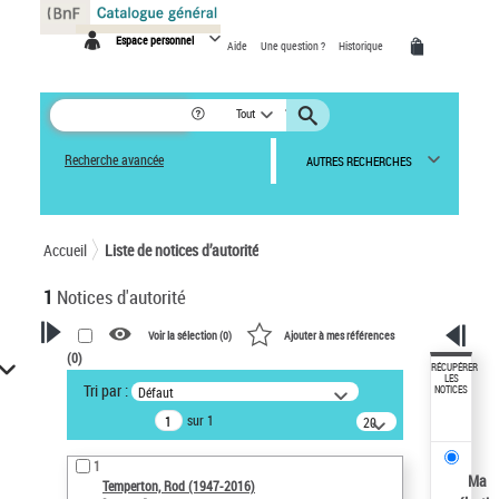
Panneau de gestion des cookies
Espace personnel
Aide
Une question ?
Historique
Tout
Recherche avancée
AUTRES RECHERCHES
Accueil
Liste de notices d’autorité
1
Notices d'autorité
Voir la sélection (
0
)
Ajouter à mes références
(
0
)
VOTRE RECHERCHE
RÉCUPÉRER
LES
Tri par :
Défaut
NOTICES
Recherche avancée dans les
sur 1
notices d’autorité
20
résultats/page
Œuvres liées à l'auteur :
1
Temperton, Rod (1947-2016)
Ma
Temperton, Rod (1947-2016)