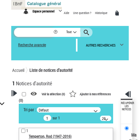
Panneau de gestion des cookies
Espace personnel
Aide
Une question ?
Historique
Tout
Recherche avancée
AUTRES RECHERCHES
Accueil
Liste de notices d’autorité
1
Notices d'autorité
Voir la sélection (
0
)
Ajouter à mes références
(
0
)
VOTRE RECHERCHE
RÉCUPÉRER
LES
Tri par :
Défaut
NOTICES
Recherche avancée dans les
sur 1
notices d’autorité
20
résultats/page
Œuvres liées à l'auteur :
1
Temperton, Rod (1947-2016)
Ma
Temperton, Rod (1947-2016)