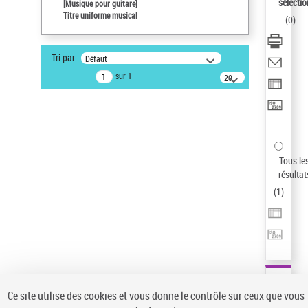
sélectio
[Musique pour guitare]
Pays
Titre uniforme musical
(
0
)
ne s'applique pas
Statut de la notice d’autorité
Tri par :
Défaut
Notice élémentaire
sur 1
20
Sauvegarder votre recherche
résultats/page
AFFINER
Type de notice d'autorité
Œuvre
(1)
Tous le
Titre uniforme musical
(1)
résultat
(
1
)
Statut de la notice d’autorité
Pays
Auteur d’œuvre
Ce site utilise des cookies et vous donne le contrôle sur ceux que vous