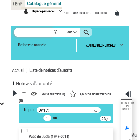
Panneau de gestion des cookies
Espace personnel
Aide
Une question ?
Historique
Tout
Recherche avancée
AUTRES RECHERCHES
Accueil
Liste de notices d’autorité
1
Notices d'autorité
Voir la sélection (
0
)
Ajouter à mes références
(
0
)
VOTRE RECHERCHE
RÉCUPÉRER
LES
Tri par :
Défaut
NOTICES
Recherche avancée dans les
sur 1
notices d’autorité
20
résultats/page
Œuvres liées à l'auteur :
1
Paco de Lucía (1947-2014)
Ma
Paco de Lucía (1947-2014)