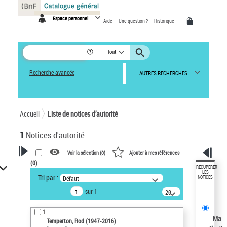
Panneau de gestion des cookies
Espace personnel
Aide
Une question ?
Historique
Tout
Recherche avancée
AUTRES RECHERCHES
Accueil
Liste de notices d’autorité
1
Notices d'autorité
Voir la sélection (
0
)
Ajouter à mes références
(
0
)
VOTRE RECHERCHE
RÉCUPÉRER
LES
Tri par :
Défaut
NOTICES
Recherche avancée dans les
sur 1
notices d’autorité
20
résultats/page
Œuvres liées à l'auteur :
1
Temperton, Rod (1947-2016)
Ma
Temperton, Rod (1947-2016)